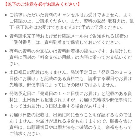
【以下のご注意を必ずお読みください】
●
ご請求いただいた資料のキャンセルはお受けできません。よく
ご確認の上、ご請求ください。また、資料の返品･取替えは、乱
丁･落丁以外はお受けできませんので予めご了承ください。
●
資料請求完了時および受付確認メール内で告知される10桁の
「受付番号」は、資料到着まで保管しておいてください。
●
有料の資料のお支払いは資料到着後の後払いです。お届けした
資料に同封の「料金支払い用紙」の内容に沿ってお支払いくだ
さい。
●
土日祝日の配達はありません。発送予定日に「発送日の３～５
日後にお届け」と記載のある資料でも、請求する曜日やお届け
先地域、郵便事情によってはその限りではありません。
●
発送予定日に「発送日の１～２日後にお届け」と記載のある資
料は、土日祝日も配達されますが、お届け先地域や郵便事情に
よってはお届けに３日以上要する場合があります。
●
お届け日数の記載は、出願に間に合うことを保証するものでは
ありません。お届けが遅れる場合もありますので、願書を含む
資料は、出願締切日や出願方法をご確認のうえ、余裕をもって
ご請求ください。