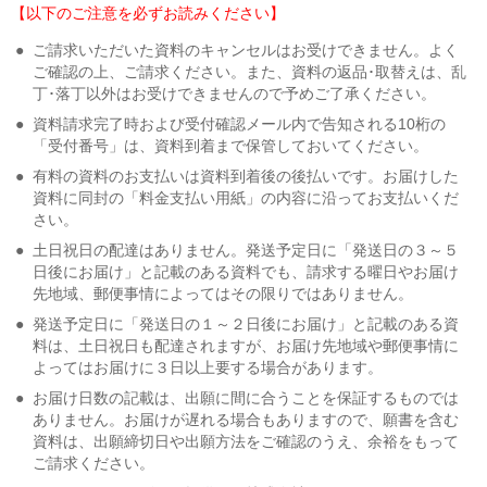
【以下のご注意を必ずお読みください】
●
ご請求いただいた資料のキャンセルはお受けできません。よく
ご確認の上、ご請求ください。また、資料の返品･取替えは、乱
丁･落丁以外はお受けできませんので予めご了承ください。
●
資料請求完了時および受付確認メール内で告知される10桁の
「受付番号」は、資料到着まで保管しておいてください。
●
有料の資料のお支払いは資料到着後の後払いです。お届けした
資料に同封の「料金支払い用紙」の内容に沿ってお支払いくだ
さい。
●
土日祝日の配達はありません。発送予定日に「発送日の３～５
日後にお届け」と記載のある資料でも、請求する曜日やお届け
先地域、郵便事情によってはその限りではありません。
●
発送予定日に「発送日の１～２日後にお届け」と記載のある資
料は、土日祝日も配達されますが、お届け先地域や郵便事情に
よってはお届けに３日以上要する場合があります。
●
お届け日数の記載は、出願に間に合うことを保証するものでは
ありません。お届けが遅れる場合もありますので、願書を含む
資料は、出願締切日や出願方法をご確認のうえ、余裕をもって
ご請求ください。