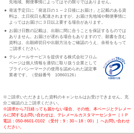
先地域、郵便事情によってはその限りではありません。
●
発送予定日に「発送日の１～２日後にお届け」と記載のある資
料は、土日祝日も配達されますが、お届け先地域や郵便事情に
よってはお届けに３日以上要する場合があります。
●
お届け日数の記載は、出願に間に合うことを保証するものでは
ありません。お届けが遅れる場合もありますので、願書を含む
資料は、出願締切日や出願方法をご確認のうえ、余裕をもって
ご請求ください。
●
テレメールサービスを提供する株式会社フロム
ページは個人情報を適切に取り扱う企業として
プライバシーマークの使用を認められた認定事
業者です。（登録番号 10860126）
※ご請求いただきました資料のキャンセルはお受けできません。充
分ご確認の上ご請求ください。
※請求から7日経っても届かない場合、その他、本ページとテレメー
ルに関するお問い合わせは、テレメールカスタマーセンター［ＩＰ
電話：050-8601-0102 （受付：9：30～18：00）］へお問い合わせ
ください。