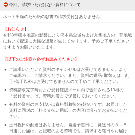
今回、請求いただけない資料について
ネット出願のため紙の願書の請求受付はありません。
【お知らせ】
令和8年熊本地震の影響により熊本県全域および九州地方の一部地域
において配達に大幅な遅延が生じております。予めご了承ください
ますようお願いいたします。
【以下のご注意を必ずお読みください】
●
ご請求いただいた資料のキャンセルはお受けできません。よく
ご確認の上、ご請求ください。また、資料の返品･取替えは、乱
丁･落丁以外はお受けできませんので予めご了承ください。
●
資料請求完了時および受付確認メール内で告知される10桁の
「受付番号」は、資料到着まで保管しておいてください。
●
有料の資料のお支払いは資料到着後の後払いです。お届けした
資料に同封の「料金支払い用紙」の内容に沿ってお支払いくだ
さい。
●
土日祝日の配達はありません。発送予定日に「発送日の３～５
日後にお届け」と記載のある資料でも、請求する曜日やお届け