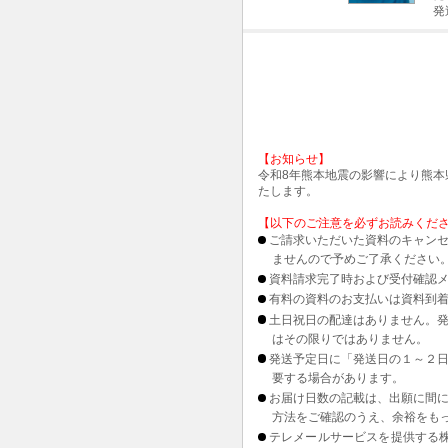
発
【お知らせ】
令和8年熊本地震の影響により熊
たします。
【以下のご注意を必ずお読みくだ
ご請求いただいた資料のキャンセ
ませんので予めご了承ください
資料請求完了時および受付確認メ
有料の資料のお支払いは資料到
土日祝日の配達はありません。
はその限りではありません。
発送予定日に「発送日の１～２
要する場合があります。
お届け日数の記載は、出願に間
方法をご確認のうえ、余裕をも
テレメールサービスを提供する