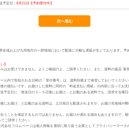
送予定日：
8月21日【予約受付中】
本県全域および九州地方の一部地域において配達に大幅な遅延が生じております。予
さい】
ルはお受けできません。よくご確認の上、ご請求ください。また、資料の返品･取
。
ール内で告知される10桁の「受付番号」は、資料到着まで保管しておいてください
着後の後払いです。お届けした資料に同封の「料金支払い用紙」の内容に沿ってお支
発送予定日に「発送日の３～５日後にお届け」と記載のある資料でも、請求する曜日
日後にお届け」と記載のある資料は、土日祝日も配達されますが、お届け先地域や郵
に合うことを保証するものではありません。お届けが遅れる場合もありますので、願
ってご請求ください。
株式会社フロムページは個人情報を適切に取り扱う企業としてプライバシーマーク