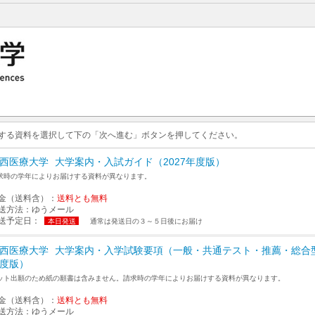
求する資料を選択して下の「次へ進む」ボタンを押してください。
西医療大学
大学案内・入試ガイド（2027年度版）
求時の学年によりお届けする資料が異なります。
金（送料含）：
送料とも無料
送方法：
ゆうメール
送予定日：
本日発送
通常は発送日の３～５日後にお届け
西医療大学
大学案内・入学試験要項（一般・共通テスト・推薦・総合型
度版）
ット出願のため紙の願書は含みません。請求時の学年によりお届けする資料が異なります。
金（送料含）：
送料とも無料
送方法：
ゆうメール