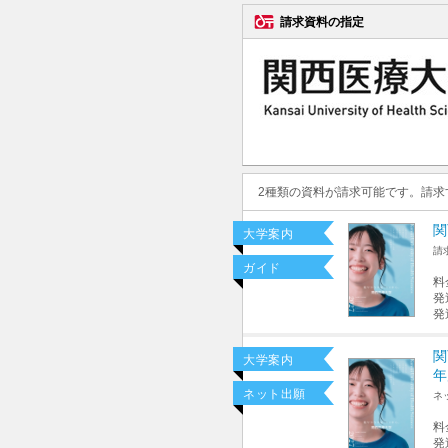
請求資料の指定
2種類の資料が請求可能です。請
関
大学案内
請
ガイド
料
発
発
関
大学案内
年
ネット出願
ネ
料
発