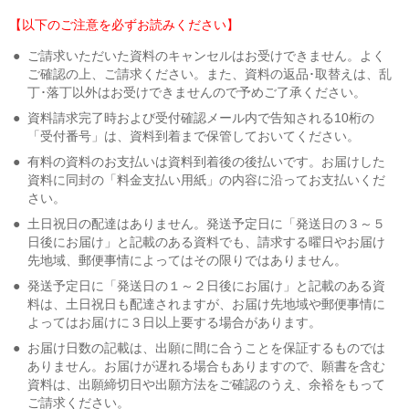
【以下のご注意を必ずお読みください】
●
ご請求いただいた資料のキャンセルはお受けできません。よく
ご確認の上、ご請求ください。また、資料の返品･取替えは、乱
丁･落丁以外はお受けできませんので予めご了承ください。
●
資料請求完了時および受付確認メール内で告知される10桁の
「受付番号」は、資料到着まで保管しておいてください。
●
有料の資料のお支払いは資料到着後の後払いです。お届けした
資料に同封の「料金支払い用紙」の内容に沿ってお支払いくだ
さい。
●
土日祝日の配達はありません。発送予定日に「発送日の３～５
日後にお届け」と記載のある資料でも、請求する曜日やお届け
先地域、郵便事情によってはその限りではありません。
●
発送予定日に「発送日の１～２日後にお届け」と記載のある資
料は、土日祝日も配達されますが、お届け先地域や郵便事情に
よってはお届けに３日以上要する場合があります。
●
お届け日数の記載は、出願に間に合うことを保証するものでは
ありません。お届けが遅れる場合もありますので、願書を含む
資料は、出願締切日や出願方法をご確認のうえ、余裕をもって
ご請求ください。