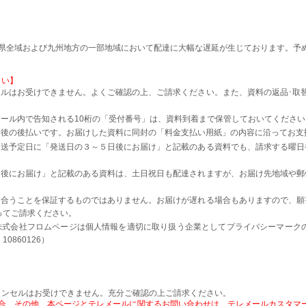
本県全域および九州地方の一部地域において配達に大幅な遅延が生じております。予
さい】
ルはお受けできません。よくご確認の上、ご請求ください。また、資料の返品･取
。
ール内で告知される10桁の「受付番号」は、資料到着まで保管しておいてください
着後の後払いです。お届けした資料に同封の「料金支払い用紙」の内容に沿ってお支
発送予定日に「発送日の３～５日後にお届け」と記載のある資料でも、請求する曜日
日後にお届け」と記載のある資料は、土日祝日も配達されますが、お届け先地域や郵
に合うことを保証するものではありません。お届けが遅れる場合もありますので、願
ってご請求ください。
株式会社フロムページは個人情報を適切に取り扱う企業としてプライバシーマーク
0860126）
ャンセルはお受けできません。充分ご確認の上ご請求ください。
、その他、本ページとテレメールに関するお問い合わせは、テレメールカスタマーセンタ