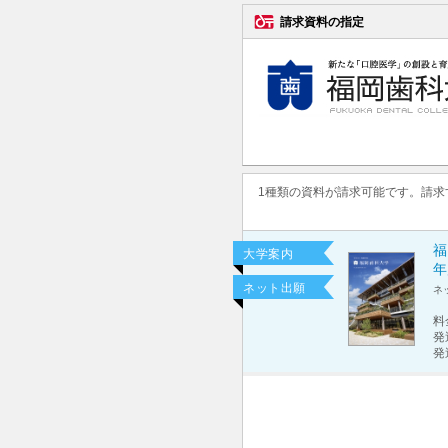
請求資料の指定
1種類の資料が請求可能です。請
福
大学案内
年
ネット出願
ネ
料
発
発