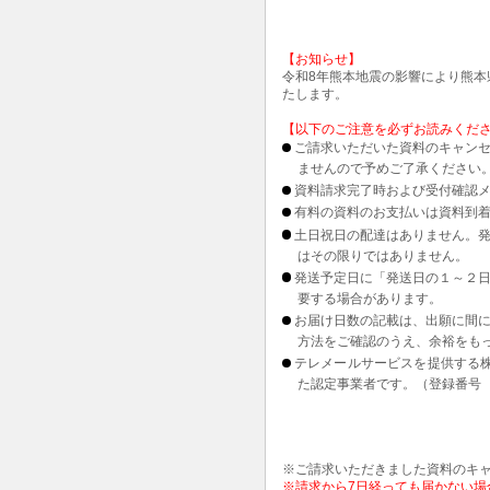
【お知らせ】
令和8年熊本地震の影響により熊
たします。
【以下のご注意を必ずお読みくだ
ご請求いただいた資料のキャンセ
ませんので予めご了承ください
資料請求完了時および受付確認メ
有料の資料のお支払いは資料到
土日祝日の配達はありません。
はその限りではありません。
発送予定日に「発送日の１～２
要する場合があります。
お届け日数の記載は、出願に間
方法をご確認のうえ、余裕をも
テレメールサービスを提供する
た認定事業者です。（登録番号 1
※ご請求いただきました資料のキ
※請求から7日経っても届かない場合