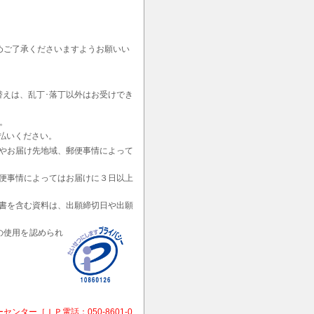
めご了承くださいますようお願いい
替えは、乱丁･落丁以外はお受けでき
。
払いください。
やお届け先地域、郵便事情によって
便事情によってはお届けに３日以上
書を含む資料は、出願締切日や出願
の使用を認められ
ー［ＩＰ電話：050-8601-0