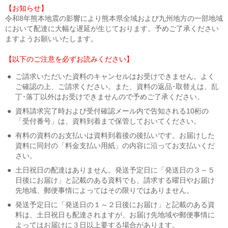
【お知らせ】
令和8年熊本地震の影響により熊本県全域および九州地方の一部地域
において配達に大幅な遅延が生じております。予めご了承ください
ますようお願いいたします。
【以下のご注意を必ずお読みください】
●
ご請求いただいた資料のキャンセルはお受けできません。よく
ご確認の上、ご請求ください。また、資料の返品･取替えは、乱
丁･落丁以外はお受けできませんので予めご了承ください。
●
資料請求完了時および受付確認メール内で告知される10桁の
「受付番号」は、資料到着まで保管しておいてください。
●
有料の資料のお支払いは資料到着後の後払いです。お届けした
資料に同封の「料金支払い用紙」の内容に沿ってお支払いくだ
さい。
●
土日祝日の配達はありません。発送予定日に「発送日の３～５
日後にお届け」と記載のある資料でも、請求する曜日やお届け
先地域、郵便事情によってはその限りではありません。
●
発送予定日に「発送日の１～２日後にお届け」と記載のある資
料は、土日祝日も配達されますが、お届け先地域や郵便事情に
よってはお届けに３日以上要する場合があります。