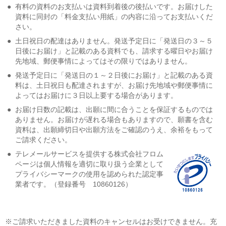
●
有料の資料のお支払いは資料到着後の後払いです。お届けした
資料に同封の「料金支払い用紙」の内容に沿ってお支払いくだ
さい。
●
土日祝日の配達はありません。発送予定日に「発送日の３～５
日後にお届け」と記載のある資料でも、請求する曜日やお届け
先地域、郵便事情によってはその限りではありません。
●
発送予定日に「発送日の１～２日後にお届け」と記載のある資
料は、土日祝日も配達されますが、お届け先地域や郵便事情に
よってはお届けに３日以上要する場合があります。
●
お届け日数の記載は、出願に間に合うことを保証するものでは
ありません。お届けが遅れる場合もありますので、願書を含む
資料は、出願締切日や出願方法をご確認のうえ、余裕をもって
ご請求ください。
●
テレメールサービスを提供する株式会社フロム
ページは個人情報を適切に取り扱う企業として
プライバシーマークの使用を認められた認定事
業者です。（登録番号 10860126）
※ご請求いただきました資料のキャンセルはお受けできません。充