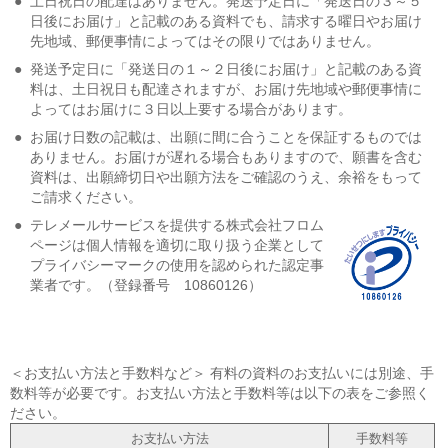
●
土日祝日の配達はありません。発送予定日に「発送日の３～５
日後にお届け」と記載のある資料でも、請求する曜日やお届け
先地域、郵便事情によってはその限りではありません。
●
発送予定日に「発送日の１～２日後にお届け」と記載のある資
料は、土日祝日も配達されますが、お届け先地域や郵便事情に
よってはお届けに３日以上要する場合があります。
●
お届け日数の記載は、出願に間に合うことを保証するものでは
ありません。お届けが遅れる場合もありますので、願書を含む
資料は、出願締切日や出願方法をご確認のうえ、余裕をもって
ご請求ください。
●
テレメールサービスを提供する株式会社フロム
ページは個人情報を適切に取り扱う企業として
プライバシーマークの使用を認められた認定事
業者です。（登録番号 10860126）
＜お支払い方法と手数料など＞ 有料の資料のお支払いには別途、手
数料等が必要です。お支払い方法と手数料等は以下の表をご参照く
ださい。
お支払い方法
手数料等