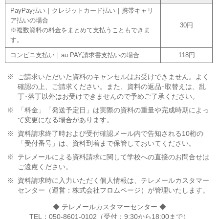
PayPay払い｜クレジットカード払い｜携帯キャリ
ア払いの場合
30円
※複数資料の料金をまとめて支払うこともできま
す。
コンビニ支払い｜au PAY請求書支払いの場合
118円
※
ご請求いただいた資料のキャンセルはお受けできません。よく
確認の上、ご請求ください。また、資料の返品･取替えは、乱
丁･落丁以外はお受けできませんので予めご了承ください。
※
「料金」「発送予定日」は実際の資料の重量や完成時期によっ
て変更になる場合があります。
※
資料請求終了時および受付確認メール内で告知される10桁の
「受付番号」は、資料到着まで保管しておいてください。
※
テレメールによる資料請求に関して学校への直接のお問合せは
ご遠慮ください。
※
資料請求時に入力いただく個人情報は、テレメールカスタマー
センター（運営：株式会社フロムページ）が管理いたします。
◆ テレメールカスタマーセンター ◆
TEL：050-8601-0102（受付：9:30から18:00まで）