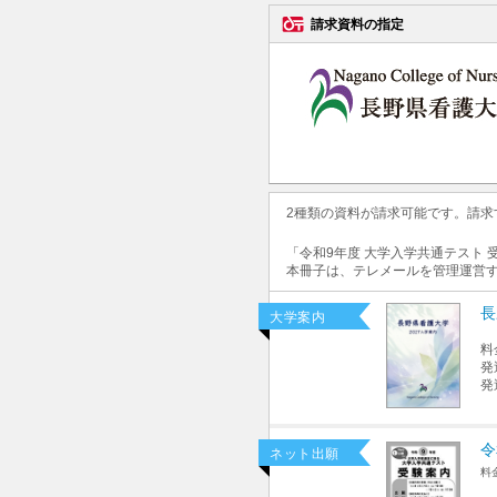
請求資料の指定
2種類の資料が請求可能です。請
「令和9年度 大学入学共通テスト
本冊子は、テレメールを管理運営
長
大学案内
料
発
発
令
ネット出願
料