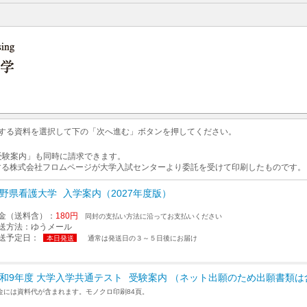
求する資料を選択して下の「次へ進む」ボタンを押してください。
 受験案内」も同時に請求できます。
する株式会社フロムページが大学入試センターより委託を受けて印刷したものです。
野県看護大学
入学案内（2027年度版）
金（送料含）：
180円
同封の支払い方法に沿ってお支払いください
送方法：
ゆうメール
送予定日：
本日発送
通常は発送日の３～５日後にお届け
和9年度 大学入学共通テスト
受験案内 （ネット出願のため出願書類は
金には資料代が含まれます。モノクロ印刷84頁。