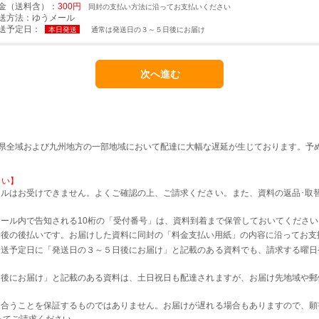
金（送料含）：
300円
同封の支払い方法に沿ってお支払いください
送方法：
ゆうメール
送予定日：
本日発送
通常は発送日の３～５日後にお届け
本県全域および九州地方の一部地域において配達に大幅な遅延が生じております。予
さい】
ルはお受けできません。よくご確認の上、ご請求ください。また、資料の返品･取
。
ール内で告知される10桁の「受付番号」は、資料到着まで保管しておいてください
着後の後払いです。お届けした資料に同封の「料金支払い用紙」の内容に沿ってお支
発送予定日に「発送日の３～５日後にお届け」と記載のある資料でも、請求する曜日
日後にお届け」と記載のある資料は、土日祝日も配達されますが、お届け先地域や郵
に合うことを保証するものではありません。お届けが遅れる場合もありますので、願
ってご請求ください。