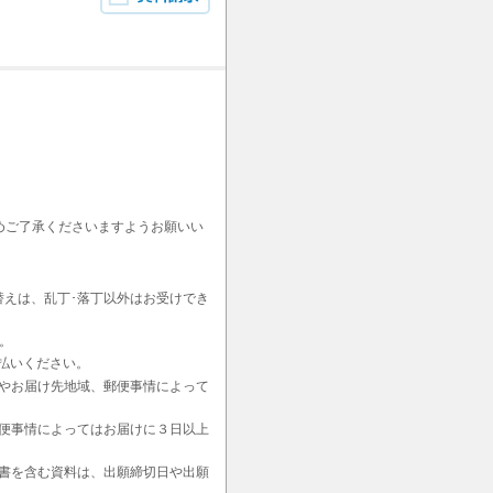
めご了承くださいますようお願いい
替えは、乱丁･落丁以外はお受けでき
。
払いください。
やお届け先地域、郵便事情によって
便事情によってはお届けに３日以上
書を含む資料は、出願締切日や出願