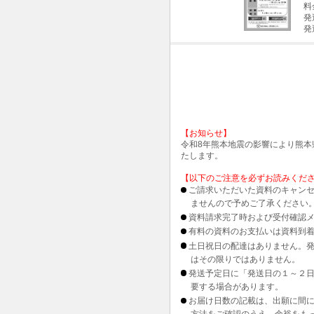
料
発
発
【お知らせ】
令和8年熊本地震の影響により熊
たします。
【以下のご注意を必ずお読みくだ
ご請求いただいた資料のキャンセ
ませんので予めご了承ください
資料請求完了時および受付確認メ
有料の資料のお支払いは資料到
土日祝日の配達はありません。
はその限りではありません。
発送予定日に「発送日の１～２
要する場合があります。
お届け日数の記載は、出願に間
方法をご確認のうえ、余裕をも