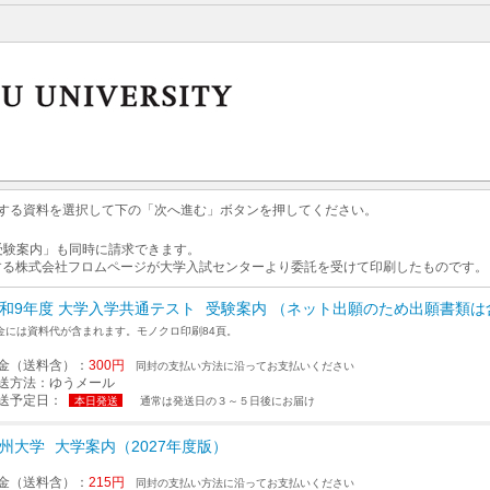
求する資料を選択して下の「次へ進む」ボタンを押してください。
 受験案内」も同時に請求できます。
する株式会社フロムページが大学入試センターより委託を受けて印刷したものです。
和9年度 大学入学共通テスト
受験案内 （ネット出願のため出願書類は
金には資料代が含まれます。モノクロ印刷84頁。
金（送料含）：
300円
同封の支払い方法に沿ってお支払いください
送方法：
ゆうメール
送予定日：
本日発送
通常は発送日の３～５日後にお届け
州大学
大学案内（2027年度版）
金（送料含）：
215円
同封の支払い方法に沿ってお支払いください