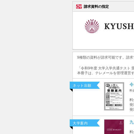
請求資料の指定
9種類の資料が請求可能です。請
「令和9年度 大学入学共通テスト
本冊子は、テレメールを管理運営
令
ネット出願
料
料
発
発
九
大学案内
料