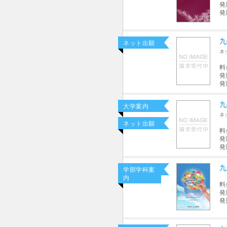
発
発
九
ネット出願
ネ
料
発
発
九
大学案内
ネ
ネット出願
料
発
発
九
学部学科案
内
料
発
発