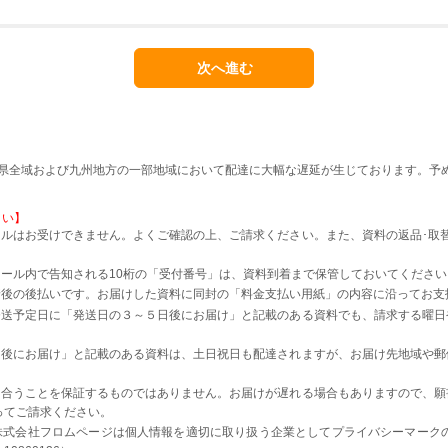
本県全域および九州地方の一部地域において配達に大幅な遅延が生じております。予
さい】
ルはお受けできません。よくご確認の上、ご請求ください。また、資料の返品･取
。
ール内で告知される10桁の「受付番号」は、資料到着まで保管しておいてください
着後の後払いです。お届けした資料に同封の「料金支払い用紙」の内容に沿ってお支
発送予定日に「発送日の３～５日後にお届け」と記載のある資料でも、請求する曜日
日後にお届け」と記載のある資料は、土日祝日も配達されますが、お届け先地域や郵
に合うことを保証するものではありません。お届けが遅れる場合もありますので、願
ってご請求ください。
株式会社フロムページは個人情報を適切に取り扱う企業としてプライバシーマーク