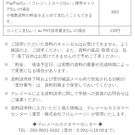
PayPay払い｜クレジットカード払い｜携帯キャリ
ア払いの場合
30円
※複数資料の料金をまとめて支払うこともできま
す。
コンビニ支払い｜au PAY請求書支払いの場合
118円
※
ご請求いただいた資料のキャンセルはお受けできません。よく
確認の上、ご請求ください。また、資料の返品･取替えは、乱
丁･落丁以外はお受けできませんので予めご了承ください。
※
「料金」「発送予定日」は実際の資料の重量や完成時期によっ
て変更になる場合があります。
※
資料請求終了時および受付確認メール内で告知される10桁の
「受付番号」は、資料到着まで保管しておいてください。
※
テレメールによる資料請求に関して学校への直接のお問合せは
ご遠慮ください。
※
資料請求時に入力いただく個人情報は、テレメールカスタマー
センター（運営：株式会社フロムページ）が管理いたします。
◆ テレメールカスタマーセンター ◆
TEL：050-8601-0102（受付：9:30から18:00まで）