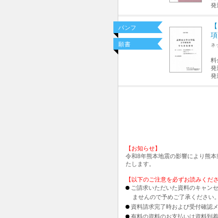
発
【
パンフ
項
願書
ネ
料
発
発
【お知らせ】
令和8年熊本地震の影響により熊
たします。
【以下のご注意を必ずお読みくだ
ご請求いただいた資料のキャンセ
ませんので予めご了承ください
資料請求完了時および受付確認メ
有料の資料のお支払いは資料到