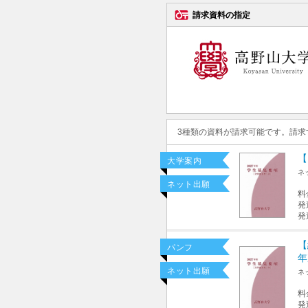
請求資料の指定
3種類の資料が請求可能です。請
【
大学案内
ネ
ネット出願
料
発
発
【
パンフ
年
ネット出願
ネ
料
発