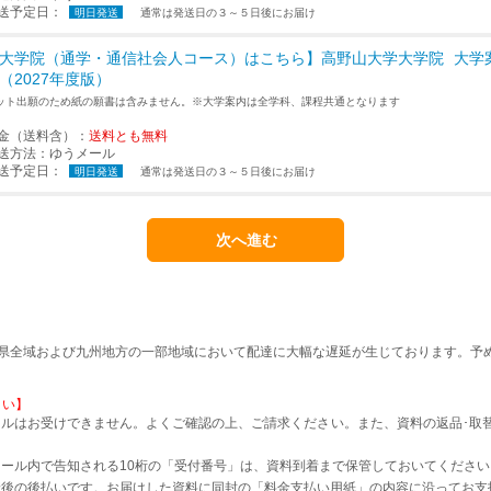
送予定日：
明日発送
通常は発送日の３～５日後にお届け
大学院（通学・通信社会人コース）はこちら】高野山大学大学院
大学
（2027年度版）
ット出願のため紙の願書は含みません。※大学案内は全学科、課程共通となります
金（送料含）：
送料とも無料
送方法：
ゆうメール
送予定日：
明日発送
通常は発送日の３～５日後にお届け
本県全域および九州地方の一部地域において配達に大幅な遅延が生じております。予
さい】
ルはお受けできません。よくご確認の上、ご請求ください。また、資料の返品･取
。
ール内で告知される10桁の「受付番号」は、資料到着まで保管しておいてください
着後の後払いです。お届けした資料に同封の「料金支払い用紙」の内容に沿ってお支