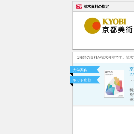
請求資料の指定
1種類の資料が請求可能です。請
京
大学案内
2
ネット出願
ネ
料
発
発