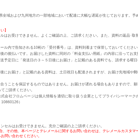
本県全域および九州地方の一部地域において配達に大幅な遅延が生じております。予
さい】
ルはお受けできません。よくご確認の上、ご請求ください。また、資料の返品･取
。
ール内で告知される10桁の「受付番号」は、資料到着まで保管しておいてください
着後の後払いです。お届けした資料に同封の「料金支払い用紙」の内容に沿ってお支
発送予定日に「発送日の３～５日後にお届け」と記載のある資料でも、請求する曜日
日後にお届け」と記載のある資料は、土日祝日も配達されますが、お届け先地域や郵
に合うことを保証するものではありません。お届けが遅れる場合もありますので、願
ってご請求ください。
株式会社フロムページは個人情報を適切に取り扱う企業としてプライバシーマーク
0860126）
ャンセルはお受けできません。充分ご確認の上ご請求ください。
、その他、本ページとテレメールに関するお問い合わせは、テレメールカスタマーセンタ
）］へお問い合わせください。