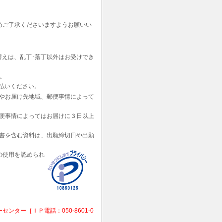
めご了承くださいますようお願いい
替えは、乱丁･落丁以外はお受けでき
。
払いください。
やお届け先地域、郵便事情によって
便事情によってはお届けに３日以上
書を含む資料は、出願締切日や出願
の使用を認められ
ー［ＩＰ電話：050-8601-0