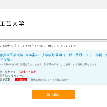
求する資料を選択して下の「次へ進む」ボタンを押してください。
都美術工芸大学
大学案内・入学試験要項（一般・共通テスト・推薦・総
7年度版）
ット出願のため紙の願書は含まれません。請求時の学年によりお届けする資料が異なります。
金（送料含）：
送料とも無料
送方法：
ゆうメール
送予定日：
本日発送
通常は発送日の３～５日後にお届け