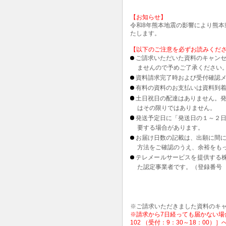
【お知らせ】
令和8年熊本地震の影響により熊
たします。
【以下のご注意を必ずお読みくだ
ご請求いただいた資料のキャンセ
ませんので予めご了承ください
資料請求完了時および受付確認メ
有料の資料のお支払いは資料到
土日祝日の配達はありません。
はその限りではありません。
発送予定日に「発送日の１～２
要する場合があります。
お届け日数の記載は、出願に間
方法をご確認のうえ、余裕をも
テレメールサービスを提供する
た認定事業者です。（登録番号 1
※ご請求いただきました資料のキ
※請求から7日経っても届かない場合
102 （受付：9：30～18：00