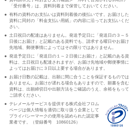
「受付番号」は、資料到着まで保管しておいてください。
●
有料の資料のお支払いは資料到着後の後払いです。お届けした
資料に同封の「料金支払い用紙」の内容に沿ってお支払いくだ
さい。
●
土日祝日の配達はありません。発送予定日に「発送日の３～５
日後にお届け」と記載のある資料でも、請求する曜日やお届け
先地域、郵便事情によってはその限りではありません。
●
発送予定日に「発送日の１～２日後にお届け」と記載のある資
料は、土日祝日も配達されますが、お届け先地域や郵便事情に
よってはお届けに３日以上要する場合があります。
●
お届け日数の記載は、出願に間に合うことを保証するものでは
ありません。お届けが遅れる場合もありますので、願書を含む
資料は、出願締切日や出願方法をご確認のうえ、余裕をもって
ご請求ください。
●
テレメールサービスを提供する株式会社フロム
ページは個人情報を適切に取り扱う企業として
プライバシーマークの使用を認められた認定事
業者です。（登録番号 10860126）