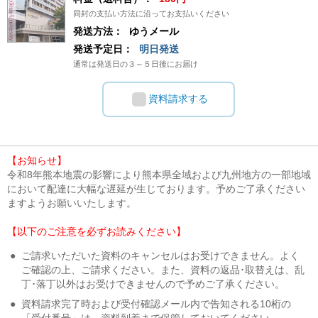
同封の支払い方法に沿ってお支払いください
発送方法：
ゆうメール
発送予定日：
明日発送
通常は発送日の３～５日後にお届け
資料請求する
【お知らせ】
令和8年熊本地震の影響により熊本県全域および九州地方の一部地域
において配達に大幅な遅延が生じております。予めご了承ください
ますようお願いいたします。
【以下のご注意を必ずお読みください】
●
ご請求いただいた資料のキャンセルはお受けできません。よく
ご確認の上、ご請求ください。また、資料の返品･取替えは、乱
丁･落丁以外はお受けできませんので予めご了承ください。
●
資料請求完了時および受付確認メール内で告知される10桁の
「受付番号」は、資料到着まで保管しておいてください。