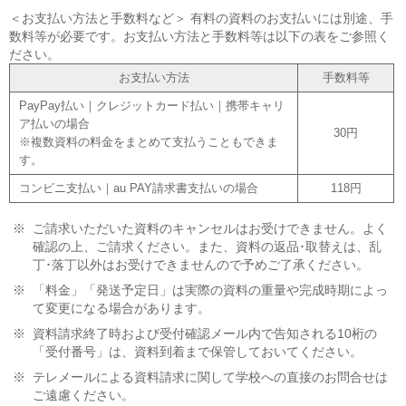
＜お支払い方法と手数料など＞ 有料の資料のお支払いには別途、手
数料等が必要です。お支払い方法と手数料等は以下の表をご参照く
ださい。
お支払い方法
手数料等
PayPay払い｜クレジットカード払い｜携帯キャリ
ア払いの場合
30円
※複数資料の料金をまとめて支払うこともできま
す。
コンビニ支払い｜au PAY請求書支払いの場合
118円
※
ご請求いただいた資料のキャンセルはお受けできません。よく
確認の上、ご請求ください。また、資料の返品･取替えは、乱
丁･落丁以外はお受けできませんので予めご了承ください。
※
「料金」「発送予定日」は実際の資料の重量や完成時期によっ
て変更になる場合があります。
※
資料請求終了時および受付確認メール内で告知される10桁の
「受付番号」は、資料到着まで保管しておいてください。
※
テレメールによる資料請求に関して学校への直接のお問合せは
ご遠慮ください。