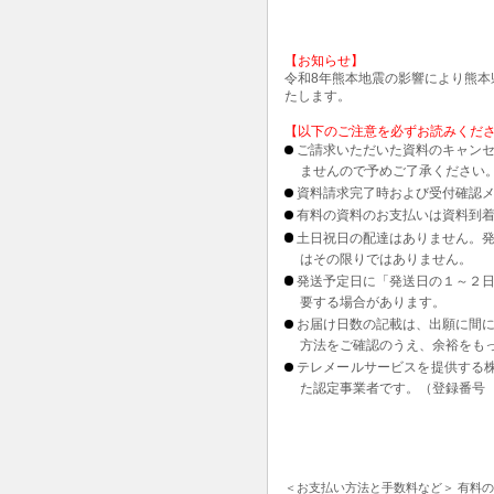
【お知らせ】
令和8年熊本地震の影響により熊
たします。
【以下のご注意を必ずお読みくだ
ご請求いただいた資料のキャンセ
ませんので予めご了承ください
資料請求完了時および受付確認メ
有料の資料のお支払いは資料到
土日祝日の配達はありません。
はその限りではありません。
発送予定日に「発送日の１～２
要する場合があります。
お届け日数の記載は、出願に間
方法をご確認のうえ、余裕をも
テレメールサービスを提供する
た認定事業者です。（登録番号 1
＜お支払い方法と手数料など＞ 有料