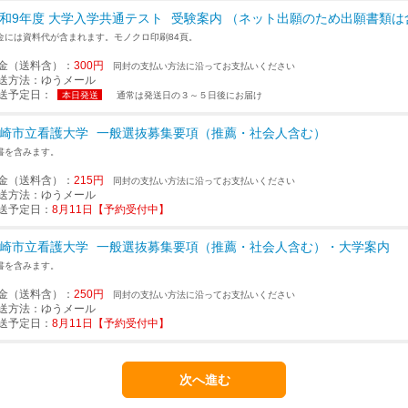
和9年度 大学入学共通テスト
受験案内 （ネット出願のため出願書類は
金には資料代が含まれます。モノクロ印刷84頁。
金（送料含）：
300円
同封の支払い方法に沿ってお支払いください
送方法：
ゆうメール
送予定日：
本日発送
通常は発送日の３～５日後にお届け
崎市立看護大学
一般選抜募集要項（推薦・社会人含む）
書を含みます。
金（送料含）：
215円
同封の支払い方法に沿ってお支払いください
送方法：
ゆうメール
送予定日：
8月11日【予約受付中】
崎市立看護大学
一般選抜募集要項（推薦・社会人含む）・大学案内
書を含みます。
金（送料含）：
250円
同封の支払い方法に沿ってお支払いください
送方法：
ゆうメール
送予定日：
8月11日【予約受付中】