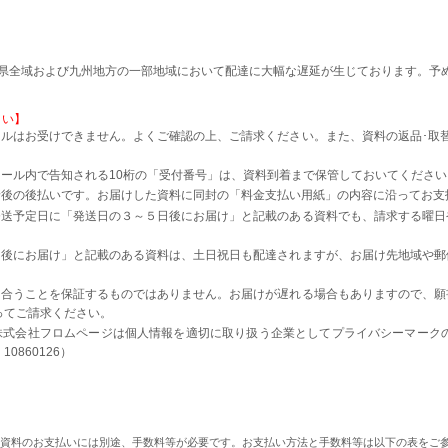
本県全域および九州地方の一部地域において配達に大幅な遅延が生じております。予
さい】
ルはお受けできません。よくご確認の上、ご請求ください。また、資料の返品･取
。
ール内で告知される10桁の「受付番号」は、資料到着まで保管しておいてください
着後の後払いです。お届けした資料に同封の「料金支払い用紙」の内容に沿ってお支
発送予定日に「発送日の３～５日後にお届け」と記載のある資料でも、請求する曜日
日後にお届け」と記載のある資料は、土日祝日も配達されますが、お届け先地域や郵
に合うことを保証するものではありません。お届けが遅れる場合もありますので、願
ってご請求ください。
株式会社フロムページは個人情報を適切に取り扱う企業としてプライバシーマーク
0860126）
の資料のお支払いには別途、手数料等が必要です。お支払い方法と手数料等は以下の表をご