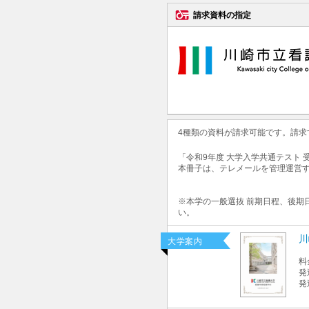
請求資料の指定
4種類の資料が請求可能です。請
「令和9年度 大学入学共通テスト
本冊子は、テレメールを管理運営
※本学の一般選抜 前期日程、後期
い。
川
大学案内
料
発
発