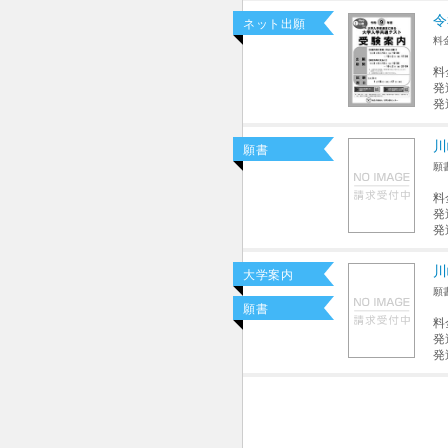
令
ネット出願
料
料
発
発
川
願書
願
料
発
発
川
大学案内
願
願書
料
発
発