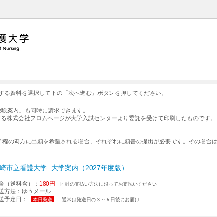
求する資料を選択して下の「次へ進む」ボタンを押してください。
 受験案内」も同時に請求できます。
する株式会社フロムページが大学入試センターより委託を受けて印刷したものです。
日程の両方に出願を希望される場合、それぞれに願書の提出が必要です。その場合は
崎市立看護大学
大学案内（2027年度版）
金（送料含）：
180円
同封の支払い方法に沿ってお支払いください
送方法：
ゆうメール
送予定日：
本日発送
通常は発送日の３～５日後にお届け