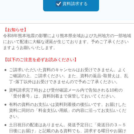
資料請求する
【お知らせ】
令和8年熊本地震の影響により熊本県全域および九州地方の一部地域
において配達に大幅な遅延が生じております。予めご了承ください
ますようお願いいたします。
【以下のご注意を必ずお読みください】
●
ご請求いただいた資料のキャンセルはお受けできません。よく
ご確認の上、ご請求ください。また、資料の返品･取替えは、乱
丁･落丁以外はお受けできませんので予めご了承ください。
●
資料請求完了時および受付確認メール内で告知される10桁の
「受付番号」は、資料到着まで保管しておいてください。
●
有料の資料のお支払いは資料到着後の後払いです。お届けした
資料に同封の「料金支払い用紙」の内容に沿ってお支払いくだ
さい。
●
土日祝日の配達はありません。発送予定日に「発送日の３～５
日後にお届け」と記載のある資料でも、請求する曜日やお届け