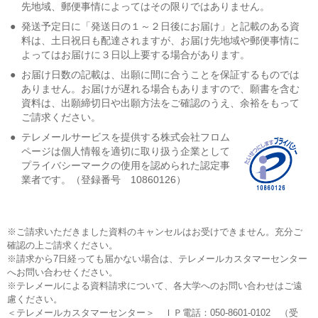
先地域、郵便事情によってはその限りではありません。
●
発送予定日に「発送日の１～２日後にお届け」と記載のある資
料は、土日祝日も配達されますが、お届け先地域や郵便事情に
よってはお届けに３日以上要する場合があります。
●
お届け日数の記載は、出願に間に合うことを保証するものでは
ありません。お届けが遅れる場合もありますので、願書を含む
資料は、出願締切日や出願方法をご確認のうえ、余裕をもって
ご請求ください。
●
テレメールサービスを提供する株式会社フロム
ページは個人情報を適切に取り扱う企業として
プライバシーマークの使用を認められた認定事
業者です。（登録番号 10860126）
※ご請求いただきました資料のキャンセルはお受けできません。充分ご
確認の上ご請求ください。
※請求から7日経っても届かない場合は、テレメールカスタマーセンター
へお問い合わせください。
※テレメールによる資料請求について、各大学へのお問い合わせはご遠
慮ください。
＜テレメールカスタマーセンター＞ ＩＰ電話：050-8601-0102 （受