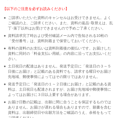
【以下のご注意を必ずお読みください】
●
ご請求いただいた資料のキャンセルはお受けできません。よく
ご確認の上、ご請求ください。また、資料の返品･取替えは、乱
丁･落丁以外はお受けできませんので予めご了承ください。
●
資料請求完了時および受付確認メール内で告知される10桁の
「受付番号」は、資料到着まで保管しておいてください。
●
有料の資料のお支払いは資料到着後の後払いです。お届けした
資料に同封の「料金支払い用紙」の内容に沿ってお支払いくだ
さい。
●
土日祝日の配達はありません。発送予定日に「発送日の３～５
日後にお届け」と記載のある資料でも、請求する曜日やお届け
先地域、郵便事情によってはその限りではありません。
●
発送予定日に「発送日の１～２日後にお届け」と記載のある資
料は、土日祝日も配達されますが、お届け先地域や郵便事情に
よってはお届けに３日以上要する場合があります。
●
お届け日数の記載は、出願に間に合うことを保証するものでは
ありません。お届けが遅れる場合もありますので、願書を含む
資料は、出願締切日や出願方法をご確認のうえ、余裕をもって
ご請求ください。