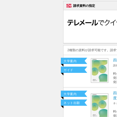
請求資料の指定
2種類の資料が請求可能です。請
四
大学案内
請
ガイド
料
発
発
四
大学案内
度
ネット出願
ネ
料
発