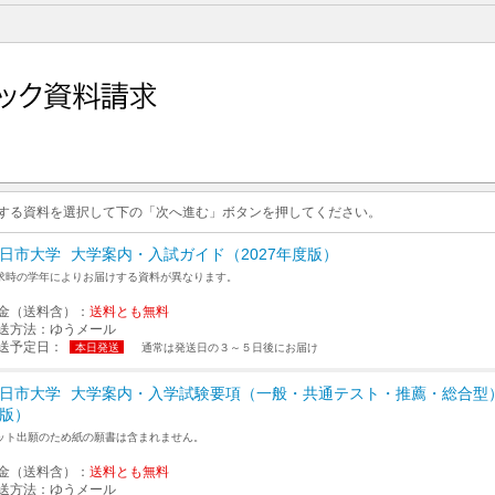
求する資料を選択して下の「次へ進む」ボタンを押してください。
日市大学
大学案内・入試ガイド（2027年度版）
求時の学年によりお届けする資料が異なります。
金（送料含）：
送料とも無料
送方法：
ゆうメール
送予定日：
本日発送
通常は発送日の３～５日後にお届け
日市大学
大学案内・入学試験要項（一般・共通テスト・推薦・総合型）
版）
ット出願のため紙の願書は含まれません。
金（送料含）：
送料とも無料
送方法：
ゆうメール