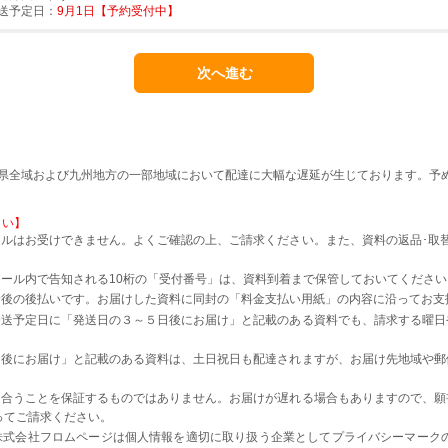
送予定日：
9月1日【予約受付中】
本県全域および九州地方の一部地域において配達に大幅な遅延が生じております。予
さい】
ルはお受けできません。よくご確認の上、ご請求ください。また、資料の返品･取
。
ール内で告知される10桁の「受付番号」は、資料到着まで保管しておいてください
着後の後払いです。お届けした資料に同封の「料金支払い用紙」の内容に沿ってお支
発送予定日に「発送日の３～５日後にお届け」と記載のある資料でも、請求する曜日
日後にお届け」と記載のある資料は、土日祝日も配達されますが、お届け先地域や郵
に合うことを保証するものではありません。お届けが遅れる場合もありますので、願
ってご請求ください。
株式会社フロムページは個人情報を適切に取り扱う企業としてプライバシーマーク