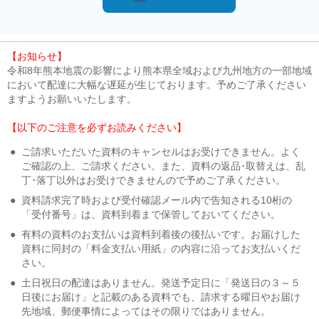
【お知らせ】
令和8年熊本地震の影響により熊本県全域および九州地方の一部地域
において配達に大幅な遅延が生じております。予めご了承ください
ますようお願いいたします。
【以下のご注意を必ずお読みください】
●
ご請求いただいた資料のキャンセルはお受けできません。よく
ご確認の上、ご請求ください。また、資料の返品･取替えは、乱
丁･落丁以外はお受けできませんので予めご了承ください。
●
資料請求完了時および受付確認メール内で告知される10桁の
「受付番号」は、資料到着まで保管しておいてください。
●
有料の資料のお支払いは資料到着後の後払いです。お届けした
資料に同封の「料金支払い用紙」の内容に沿ってお支払いくだ
さい。
●
土日祝日の配達はありません。発送予定日に「発送日の３～５
日後にお届け」と記載のある資料でも、請求する曜日やお届け
先地域、郵便事情によってはその限りではありません。