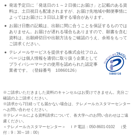
●
発送予定日に「発送日の１～２日後にお届け」と記載のある資
料は、土日祝日も配達されますが、お届け先地域や郵便事情に
よってはお届けに３日以上要する場合があります。
●
お届け日数の記載は、出願に間に合うことを保証するものでは
ありません。お届けが遅れる場合もありますので、願書を含む
資料は、出願締切日や出願方法をご確認のうえ、余裕をもって
ご請求ください。
●
テレメールサービスを提供する株式会社フロム
ページは個人情報を適切に取り扱う企業として
プライバシーマークの使用を認められた認定事
業者です。（登録番号 10860126）
※ご請求いただきました資料のキャンセルはお受けできません。充分ご
確認の上ご請求ください。
※請求から7日経っても届かない場合は、テレメールカスタマーセンター
へお問い合わせください。
※テレメールによる資料請求について、各大学へのお問い合わせはご遠
慮ください。
＜テレメールカスタマーセンター＞ ＩＰ電話：050-8601-0102 （受
付：9：30～18：00）