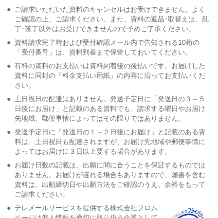
●
ご請求いただいた資料のキャンセルはお受けできません。よく
ご確認の上、ご請求ください。また、資料の返品･取替えは、乱
丁･落丁以外はお受けできませんので予めご了承ください。
●
資料請求完了時および受付確認メール内で告知される10桁の
「受付番号」は、資料到着まで保管しておいてください。
●
有料の資料のお支払いは資料到着後の後払いです。お届けした
資料に同封の「料金支払い用紙」の内容に沿ってお支払いくだ
さい。
●
土日祝日の配達はありません。発送予定日に「発送日の３～５
日後にお届け」と記載のある資料でも、請求する曜日やお届け
先地域、郵便事情によってはその限りではありません。
●
発送予定日に「発送日の１～２日後にお届け」と記載のある資
料は、土日祝日も配達されますが、お届け先地域や郵便事情に
よってはお届けに３日以上要する場合があります。
●
お届け日数の記載は、出願に間に合うことを保証するものでは
ありません。お届けが遅れる場合もありますので、願書を含む
資料は、出願締切日や出願方法をご確認のうえ、余裕をもって
ご請求ください。
●
テレメールサービスを提供する株式会社フロム
ページは個人情報を適切に取り扱う企業として