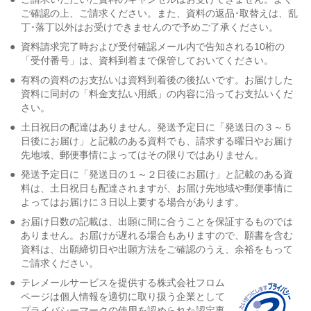
ご確認の上、ご請求ください。また、資料の返品･取替えは、乱
丁･落丁以外はお受けできませんので予めご了承ください。
●
資料請求完了時および受付確認メール内で告知される10桁の
「受付番号」は、資料到着まで保管しておいてください。
●
有料の資料のお支払いは資料到着後の後払いです。お届けした
資料に同封の「料金支払い用紙」の内容に沿ってお支払いくだ
さい。
●
土日祝日の配達はありません。発送予定日に「発送日の３～５
日後にお届け」と記載のある資料でも、請求する曜日やお届け
先地域、郵便事情によってはその限りではありません。
●
発送予定日に「発送日の１～２日後にお届け」と記載のある資
料は、土日祝日も配達されますが、お届け先地域や郵便事情に
よってはお届けに３日以上要する場合があります。
●
お届け日数の記載は、出願に間に合うことを保証するものでは
ありません。お届けが遅れる場合もありますので、願書を含む
資料は、出願締切日や出願方法をご確認のうえ、余裕をもって
ご請求ください。
●
テレメールサービスを提供する株式会社フロム
ページは個人情報を適切に取り扱う企業として
プライバシーマークの使用を認められた認定事