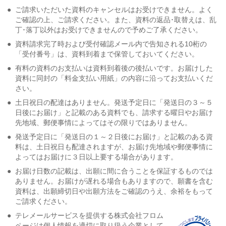
●
ご請求いただいた資料のキャンセルはお受けできません。よく
ご確認の上、ご請求ください。また、資料の返品･取替えは、乱
丁･落丁以外はお受けできませんので予めご了承ください。
●
資料請求完了時および受付確認メール内で告知される10桁の
「受付番号」は、資料到着まで保管しておいてください。
●
有料の資料のお支払いは資料到着後の後払いです。お届けした
資料に同封の「料金支払い用紙」の内容に沿ってお支払いくだ
さい。
●
土日祝日の配達はありません。発送予定日に「発送日の３～５
日後にお届け」と記載のある資料でも、請求する曜日やお届け
先地域、郵便事情によってはその限りではありません。
●
発送予定日に「発送日の１～２日後にお届け」と記載のある資
料は、土日祝日も配達されますが、お届け先地域や郵便事情に
よってはお届けに３日以上要する場合があります。
●
お届け日数の記載は、出願に間に合うことを保証するものでは
ありません。お届けが遅れる場合もありますので、願書を含む
資料は、出願締切日や出願方法をご確認のうえ、余裕をもって
ご請求ください。
●
テレメールサービスを提供する株式会社フロム
ページは個人情報を適切に取り扱う企業として