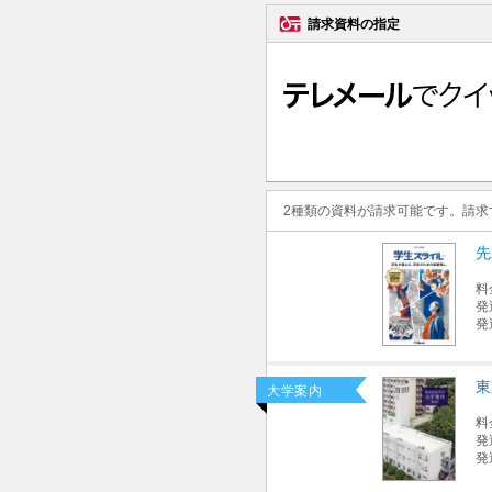
請求資料の指定
2種類の資料が請求可能です。請
先
料
発
発
東
大学案内
料
発
発