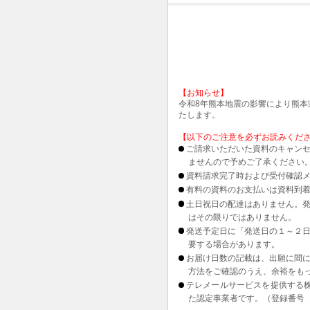
【お知らせ】
令和8年熊本地震の影響により熊
たします。
【以下のご注意を必ずお読みくだ
ご請求いただいた資料のキャンセ
ませんので予めご了承ください
資料請求完了時および受付確認メ
有料の資料のお支払いは資料到
土日祝日の配達はありません。
はその限りではありません。
発送予定日に「発送日の１～２
要する場合があります。
お届け日数の記載は、出願に間
方法をご確認のうえ、余裕をも
テレメールサービスを提供する
た認定事業者です。（登録番号 1