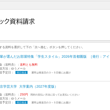
求する資料を選択して下の「次へ進む」ボタンを押してください。
輩が選んだお部屋特集「学生スタイル」2026年首都圏版
［発行：アイ
金（送料含）：
送料とも無料
送方法：
ゆうメール
送予定日：
明日発送
通常は発送日の３～５日後にお届け
京学芸大学
大学案内（2027年度版）
金（送料含）：
250円
同封の支払い方法に沿ってお支払いください
送方法：
ゆうメール
送予定日：
明日発送
通常は発送日の３～５日後にお届け