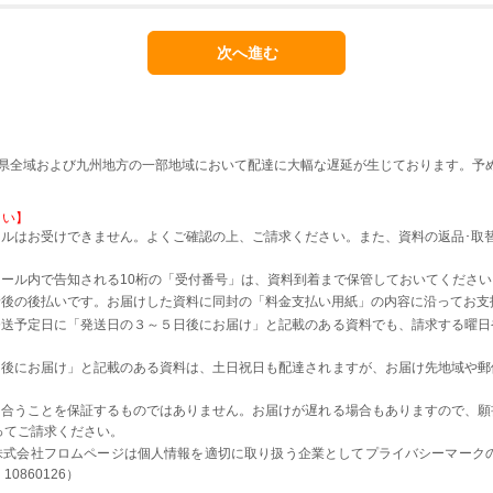
本県全域および九州地方の一部地域において配達に大幅な遅延が生じております。予
さい】
ルはお受けできません。よくご確認の上、ご請求ください。また、資料の返品･取
。
ール内で告知される10桁の「受付番号」は、資料到着まで保管しておいてください
着後の後払いです。お届けした資料に同封の「料金支払い用紙」の内容に沿ってお支
発送予定日に「発送日の３～５日後にお届け」と記載のある資料でも、請求する曜日
日後にお届け」と記載のある資料は、土日祝日も配達されますが、お届け先地域や郵
に合うことを保証するものではありません。お届けが遅れる場合もありますので、願
ってご請求ください。
株式会社フロムページは個人情報を適切に取り扱う企業としてプライバシーマーク
0860126）