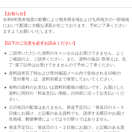
【お知らせ】
令和8年熊本地震の影響により熊本県全域および九州地方の一部地域
において配達に大幅な遅延が生じております。予めご了承ください
ますようお願いいたします。
【以下のご注意を必ずお読みください】
●
ご請求いただいた資料のキャンセルはお受けできません。よく
ご確認の上、ご請求ください。また、資料の返品･取替えは、乱
丁･落丁以外はお受けできませんので予めご了承ください。
●
資料請求完了時および受付確認メール内で告知される10桁の
「受付番号」は、資料到着まで保管しておいてください。
●
有料の資料のお支払いは資料到着後の後払いです。お届けした
資料に同封の「料金支払い用紙」の内容に沿ってお支払いくだ
さい。
●
土日祝日の配達はありません。発送予定日に「発送日の３～５
日後にお届け」と記載のある資料でも、請求する曜日やお届け
先地域、郵便事情によってはその限りではありません。
●
発送予定日に「発送日の１～２日後にお届け」と記載のある資