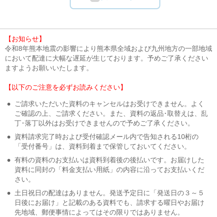
【お知らせ】
令和8年熊本地震の影響により熊本県全域および九州地方の一部地域
において配達に大幅な遅延が生じております。予めご了承ください
ますようお願いいたします。
【以下のご注意を必ずお読みください】
●
ご請求いただいた資料のキャンセルはお受けできません。よく
ご確認の上、ご請求ください。また、資料の返品･取替えは、乱
丁･落丁以外はお受けできませんので予めご了承ください。
●
資料請求完了時および受付確認メール内で告知される10桁の
「受付番号」は、資料到着まで保管しておいてください。
●
有料の資料のお支払いは資料到着後の後払いです。お届けした
資料に同封の「料金支払い用紙」の内容に沿ってお支払いくだ
さい。
●
土日祝日の配達はありません。発送予定日に「発送日の３～５
日後にお届け」と記載のある資料でも、請求する曜日やお届け
先地域、郵便事情によってはその限りではありません。