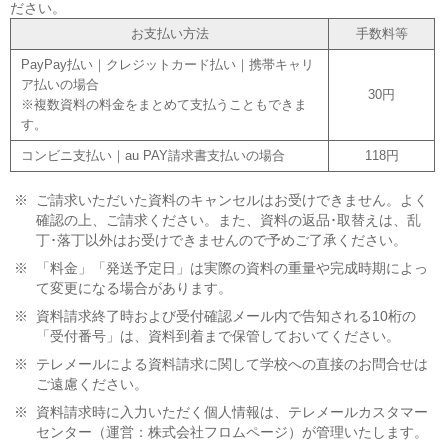
ださい。
お支払い方法
手数料等
PayPay払い｜クレジットカード払い｜携帯キャリ
ア払いの場合
30円
※複数資料の料金をまとめて支払うこともできま
す。
コンビニ支払い｜au PAY請求書支払いの場合
118円
※
ご請求いただいた資料のキャンセルはお受けできません。よく
確認の上、ご請求ください。また、資料の返品･取替えは、乱
丁･落丁以外はお受けできませんので予めご了承ください。
※
「料金」「発送予定日」は実際の資料の重量や完成時期によっ
て変更になる場合があります。
※
資料請求終了時および受付確認メール内で告知される10桁の
「受付番号」は、資料到着まで保管しておいてください。
※
テレメールによる資料請求に関して学校への直接のお問合せは
ご遠慮ください。
※
資料請求時に入力いただく個人情報は、テレメールカスタマー
センター（運営：株式会社フロムページ）が管理いたします。