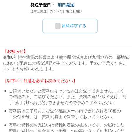
発送予定日：
明日発送
通常は発送日の３～５日後にお届け
資料請求する
【お知らせ】
令和8年熊本地震の影響により熊本県全域および九州地方の一部地域
において配達に大幅な遅延が生じております。予めご了承ください
ますようお願いいたします。
【以下のご注意を必ずお読みください】
●
ご請求いただいた資料のキャンセルはお受けできません。よく
ご確認の上、ご請求ください。また、資料の返品･取替えは、乱
丁･落丁以外はお受けできませんので予めご了承ください。
●
資料請求完了時および受付確認メール内で告知される10桁の
「受付番号」は、資料到着まで保管しておいてください。
●
有料の資料のお支払いは資料到着後の後払いです。お届けした
資料に同封の「料金支払い用紙」の内容に沿ってお支払いくだ