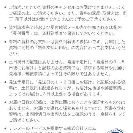
●
ご請求いただいた資料のキャンセルはお受けできません。よく
ご確認の上、ご請求ください。また、資料の返品･取替えは、乱
丁･落丁以外はお受けできませんので予めご了承ください。
●
資料請求完了時および受付確認メール内で告知される10桁の
「受付番号」は、資料到着まで保管しておいてください。
●
有料の資料のお支払いは資料到着後の後払いです。お届けした
資料に同封の「料金支払い用紙」の内容に沿ってお支払いくだ
さい。
●
土日祝日の配達はありません。発送予定日に「発送日の３～５
日後にお届け」と記載のある資料でも、請求する曜日やお届け
先地域、郵便事情によってはその限りではありません。
●
発送予定日に「発送日の１～２日後にお届け」と記載のある資
料は、土日祝日も配達されますが、お届け先地域や郵便事情に
よってはお届けに３日以上要する場合があります。
●
お届け日数の記載は、出願に間に合うことを保証するものでは
ありません。お届けが遅れる場合もありますので、願書を含む
資料は、出願締切日や出願方法をご確認のうえ、余裕をもって
ご請求ください。
●
テレメールサービスを提供する株式会社フロム