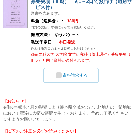
募集要項（ II 期） ★1～2日でお届け（追跡サ
ービス付）
願書を含みます。
料金（送料含）：
380円
同封の支払い方法に沿ってお支払いください
発送方法：
ゆうパケット
発送予定日：
本日発送
通常は発送日の１～２日後にお届けできます
都留文科大学 大学院 文学研究科（修士課程）募集要項（
II 期）と同じ資料が送付されます。
資料請求する
【お知らせ】
令和8年熊本地震の影響により熊本県全域および九州地方の一部地域
において配達に大幅な遅延が生じております。予めご了承ください
ますようお願いいたします。
【以下のご注意を必ずお読みください】