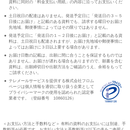
資料に同封の「料金支払い用紙」の内容に沿ってお支払いくだ
さい。
●
土日祝日の配達はありません。発送予定日に「発送日の３～５
日後にお届け」と記載のある資料でも、請求する曜日やお届け
先地域、郵便事情によってはその限りではありません。
●
発送予定日に「発送日の１～２日後にお届け」と記載のある資
料は、土日祝日も配達されますが、お届け先地域や郵便事情に
よってはお届けに３日以上要する場合があります。
●
お届け日数の記載は、出願に間に合うことを保証するものでは
ありません。お届けが遅れる場合もありますので、願書を含む
資料は、出願締切日や出願方法をご確認のうえ、余裕をもって
ご請求ください。
●
テレメールサービスを提供する株式会社フロム
ページは個人情報を適切に取り扱う企業として
プライバシーマークの使用を認められた認定事
業者です。（登録番号 10860126）
＜お支払い方法と手数料など＞ 有料の資料のお支払いには別途、手
数料等が必要です。お支払い方法と手数料等は以下の表をご参照く