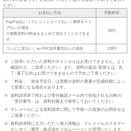
ださい。
お支払い方法
手数料等
PayPay払い｜クレジットカード払い｜携帯キャリ
ア払いの場合
30円
※複数資料の料金をまとめて支払うこともできま
す。
コンビニ支払い｜au PAY請求書支払いの場合
118円
※
ご請求いただいた資料のキャンセルはお受けできません。よく
確認の上、ご請求ください。また、資料の返品･取替えは、乱
丁･落丁以外はお受けできませんので予めご了承ください。
※
「料金」「発送予定日」は実際の資料の重量や完成時期によっ
て変更になる場合があります。
※
資料請求終了時および受付確認メール内で告知される10桁の
「受付番号」は、資料到着まで保管しておいてください。
※
テレメールによる資料請求に関して学校への直接のお問合せは
ご遠慮ください。
※
資料請求時に入力いただく個人情報は、テレメールカスタマー
センター（運営：株式会社フロムページ）が管理いたします。