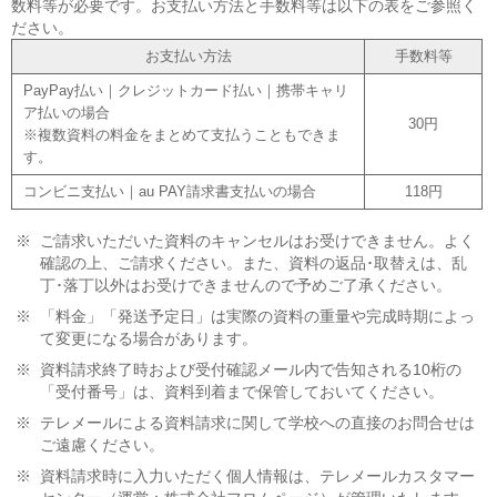
数料等が必要です。お支払い方法と手数料等は以下の表をご参照く
ださい。
お支払い方法
手数料等
PayPay払い｜クレジットカード払い｜携帯キャリ
ア払いの場合
30円
※複数資料の料金をまとめて支払うこともできま
す。
コンビニ支払い｜au PAY請求書支払いの場合
118円
※
ご請求いただいた資料のキャンセルはお受けできません。よく
確認の上、ご請求ください。また、資料の返品･取替えは、乱
丁･落丁以外はお受けできませんので予めご了承ください。
※
「料金」「発送予定日」は実際の資料の重量や完成時期によっ
て変更になる場合があります。
※
資料請求終了時および受付確認メール内で告知される10桁の
「受付番号」は、資料到着まで保管しておいてください。
※
テレメールによる資料請求に関して学校への直接のお問合せは
ご遠慮ください。
※
資料請求時に入力いただく個人情報は、テレメールカスタマー