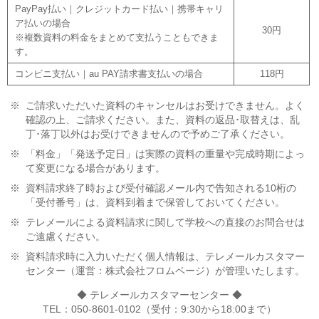
PayPay払い｜クレジットカード払い｜携帯キャリ
ア払いの場合
30円
※複数資料の料金をまとめて支払うこともできま
す。
コンビニ支払い｜au PAY請求書支払いの場合
118円
※
ご請求いただいた資料のキャンセルはお受けできません。よく
確認の上、ご請求ください。また、資料の返品･取替えは、乱
丁･落丁以外はお受けできませんので予めご了承ください。
※
「料金」「発送予定日」は実際の資料の重量や完成時期によっ
て変更になる場合があります。
※
資料請求終了時および受付確認メール内で告知される10桁の
「受付番号」は、資料到着まで保管しておいてください。
※
テレメールによる資料請求に関して学校への直接のお問合せは
ご遠慮ください。
※
資料請求時に入力いただく個人情報は、テレメールカスタマー
センター（運営：株式会社フロムページ）が管理いたします。
◆ テレメールカスタマーセンター ◆
TEL：050-8601-0102（受付：9:30から18:00まで）