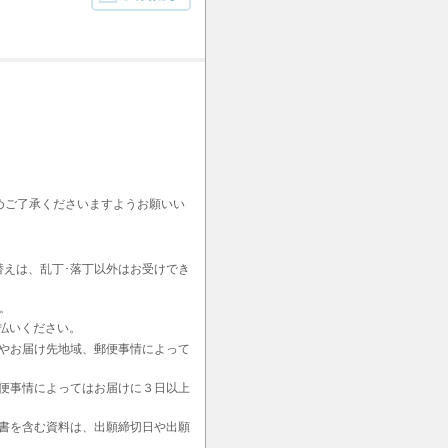
めご了承くださいますようお願いい
替えは、乱丁･落丁以外はお受けでき
。
払いください。
やお届け先地域、郵便事情によって
便事情によってはお届けに３日以上
書を含む資料は、出願締切日や出願