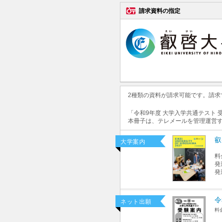
請求資料の指定
2種類の資料が請求可能です。請
「令和9年度 大学入学共通テスト
本冊子は、テレメールを管理運営
叡
大学案内
料
発
発
令
ネット出願
料