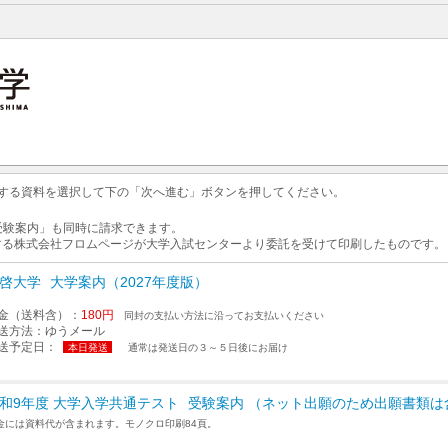
求する資料を選択して下の「次へ進む」ボタンを押してください。
 受験案内」も同時に請求できます。
する株式会社フロムページが大学入試センターより委託を受けて印刷したものです。
啓大学
大学案内（2027年度版）
金（送料含）：
180円
同封の支払い方法に沿ってお支払いください
送方法：
ゆうメール
送予定日：
本日発送
通常は発送日の３～５日後にお届け
和9年度 大学入学共通テスト
受験案内 （ネット出願のため出願書類は
金には資料代が含まれます。モノクロ印刷84頁。