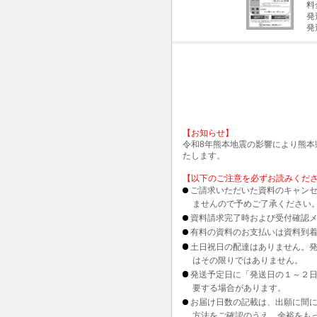
料
発
発
【お知らせ】
令和8年熊本地震の影響により熊
たします。
【以下のご注意を必ずお読みくだ
ご請求いただいた資料のキャンセ
ませんので予めご了承ください
資料請求完了時および受付確認メ
有料の資料のお支払いは資料到
土日祝日の配達はありません。
はその限りではありません。
発送予定日に「発送日の１～２
要する場合があります。
お届け日数の記載は、出願に間
方法をご確認のうえ、余裕をも