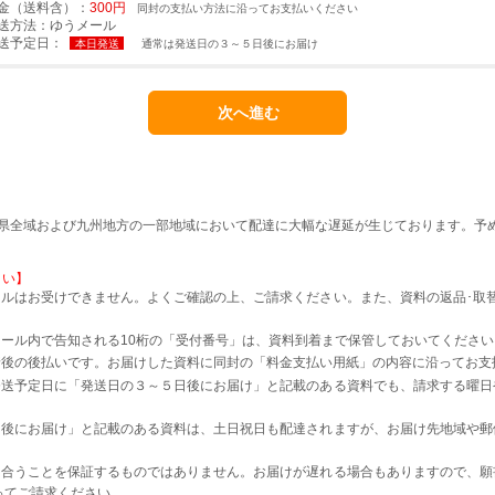
金（送料含）：
300円
同封の支払い方法に沿ってお支払いください
送方法：
ゆうメール
送予定日：
本日発送
通常は発送日の３～５日後にお届け
本県全域および九州地方の一部地域において配達に大幅な遅延が生じております。予
さい】
ルはお受けできません。よくご確認の上、ご請求ください。また、資料の返品･取
。
ール内で告知される10桁の「受付番号」は、資料到着まで保管しておいてください
着後の後払いです。お届けした資料に同封の「料金支払い用紙」の内容に沿ってお支
発送予定日に「発送日の３～５日後にお届け」と記載のある資料でも、請求する曜日
日後にお届け」と記載のある資料は、土日祝日も配達されますが、お届け先地域や郵
に合うことを保証するものではありません。お届けが遅れる場合もありますので、願
ってご請求ください。