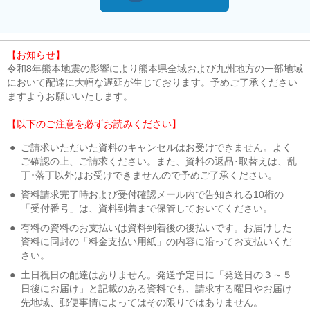
【お知らせ】
令和8年熊本地震の影響により熊本県全域および九州地方の一部地域
において配達に大幅な遅延が生じております。予めご了承ください
ますようお願いいたします。
【以下のご注意を必ずお読みください】
●
ご請求いただいた資料のキャンセルはお受けできません。よく
ご確認の上、ご請求ください。また、資料の返品･取替えは、乱
丁･落丁以外はお受けできませんので予めご了承ください。
●
資料請求完了時および受付確認メール内で告知される10桁の
「受付番号」は、資料到着まで保管しておいてください。
●
有料の資料のお支払いは資料到着後の後払いです。お届けした
資料に同封の「料金支払い用紙」の内容に沿ってお支払いくだ
さい。
●
土日祝日の配達はありません。発送予定日に「発送日の３～５
日後にお届け」と記載のある資料でも、請求する曜日やお届け
先地域、郵便事情によってはその限りではありません。