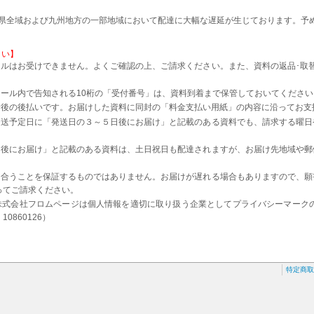
本県全域および九州地方の一部地域において配達に大幅な遅延が生じております。予
さい】
ルはお受けできません。よくご確認の上、ご請求ください。また、資料の返品･取
。
ール内で告知される10桁の「受付番号」は、資料到着まで保管しておいてください
着後の後払いです。お届けした資料に同封の「料金支払い用紙」の内容に沿ってお支
発送予定日に「発送日の３～５日後にお届け」と記載のある資料でも、請求する曜日
日後にお届け」と記載のある資料は、土日祝日も配達されますが、お届け先地域や郵
に合うことを保証するものではありません。お届けが遅れる場合もありますので、願
ってご請求ください。
株式会社フロムページは個人情報を適切に取り扱う企業としてプライバシーマーク
0860126）
特定商取