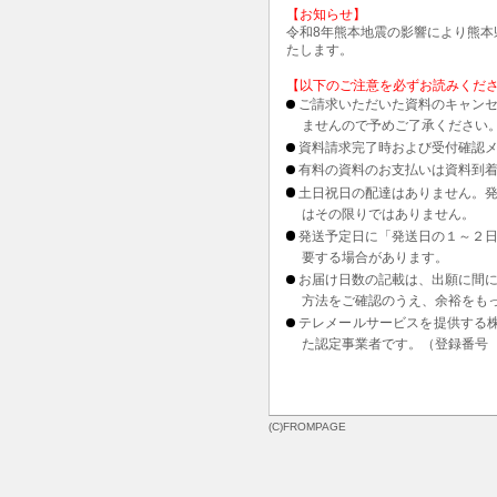
【お知らせ】
令和8年熊本地震の影響により熊
たします。
【以下のご注意を必ずお読みくだ
ご請求いただいた資料のキャンセ
ませんので予めご了承ください
資料請求完了時および受付確認メ
有料の資料のお支払いは資料到
土日祝日の配達はありません。
はその限りではありません。
発送予定日に「発送日の１～２
要する場合があります。
お届け日数の記載は、出願に間
方法をご確認のうえ、余裕をも
テレメールサービスを提供する
た認定事業者です。（登録番号 1
(C)FROMPAGE