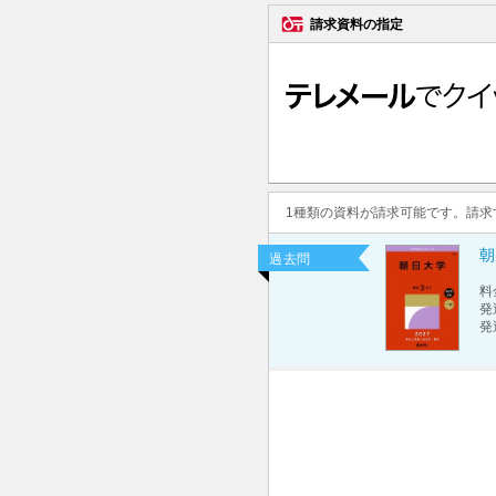
請求資料の指定
1種類の資料が請求可能です。請
朝
過去問
料
発
発