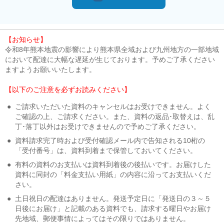
【お知らせ】
令和8年熊本地震の影響により熊本県全域および九州地方の一部地域
において配達に大幅な遅延が生じております。予めご了承ください
ますようお願いいたします。
【以下のご注意を必ずお読みください】
●
ご請求いただいた資料のキャンセルはお受けできません。よく
ご確認の上、ご請求ください。また、資料の返品･取替えは、乱
丁･落丁以外はお受けできませんので予めご了承ください。
●
資料請求完了時および受付確認メール内で告知される10桁の
「受付番号」は、資料到着まで保管しておいてください。
●
有料の資料のお支払いは資料到着後の後払いです。お届けした
資料に同封の「料金支払い用紙」の内容に沿ってお支払いくだ
さい。
●
土日祝日の配達はありません。発送予定日に「発送日の３～５
日後にお届け」と記載のある資料でも、請求する曜日やお届け
先地域、郵便事情によってはその限りではありません。