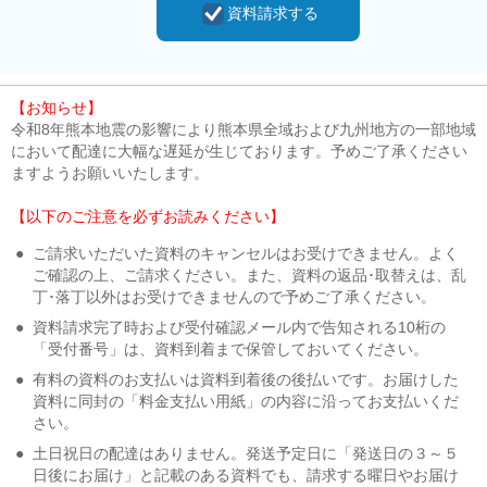
資料請求する
【お知らせ】
令和8年熊本地震の影響により熊本県全域および九州地方の一部地域
において配達に大幅な遅延が生じております。予めご了承ください
ますようお願いいたします。
【以下のご注意を必ずお読みください】
●
ご請求いただいた資料のキャンセルはお受けできません。よく
ご確認の上、ご請求ください。また、資料の返品･取替えは、乱
丁･落丁以外はお受けできませんので予めご了承ください。
●
資料請求完了時および受付確認メール内で告知される10桁の
「受付番号」は、資料到着まで保管しておいてください。
●
有料の資料のお支払いは資料到着後の後払いです。お届けした
資料に同封の「料金支払い用紙」の内容に沿ってお支払いくだ
さい。
●
土日祝日の配達はありません。発送予定日に「発送日の３～５
日後にお届け」と記載のある資料でも、請求する曜日やお届け