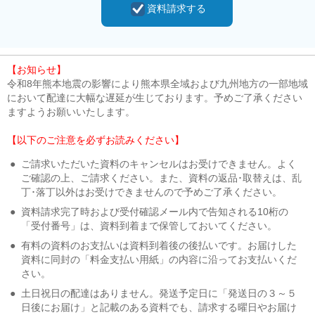
資料請求する
【お知らせ】
令和8年熊本地震の影響により熊本県全域および九州地方の一部地域
において配達に大幅な遅延が生じております。予めご了承ください
ますようお願いいたします。
【以下のご注意を必ずお読みください】
●
ご請求いただいた資料のキャンセルはお受けできません。よく
ご確認の上、ご請求ください。また、資料の返品･取替えは、乱
丁･落丁以外はお受けできませんので予めご了承ください。
●
資料請求完了時および受付確認メール内で告知される10桁の
「受付番号」は、資料到着まで保管しておいてください。
●
有料の資料のお支払いは資料到着後の後払いです。お届けした
資料に同封の「料金支払い用紙」の内容に沿ってお支払いくだ
さい。
●
土日祝日の配達はありません。発送予定日に「発送日の３～５
日後にお届け」と記載のある資料でも、請求する曜日やお届け