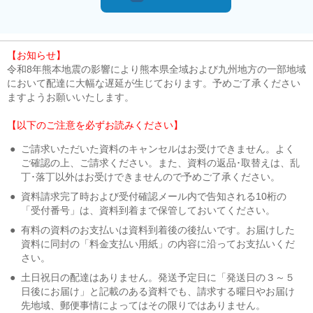
【お知らせ】
令和8年熊本地震の影響により熊本県全域および九州地方の一部地域
において配達に大幅な遅延が生じております。予めご了承ください
ますようお願いいたします。
【以下のご注意を必ずお読みください】
●
ご請求いただいた資料のキャンセルはお受けできません。よく
ご確認の上、ご請求ください。また、資料の返品･取替えは、乱
丁･落丁以外はお受けできませんので予めご了承ください。
●
資料請求完了時および受付確認メール内で告知される10桁の
「受付番号」は、資料到着まで保管しておいてください。
●
有料の資料のお支払いは資料到着後の後払いです。お届けした
資料に同封の「料金支払い用紙」の内容に沿ってお支払いくだ
さい。
●
土日祝日の配達はありません。発送予定日に「発送日の３～５
日後にお届け」と記載のある資料でも、請求する曜日やお届け
先地域、郵便事情によってはその限りではありません。