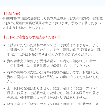
【お知らせ】
令和8年熊本地震の影響により熊本県全域および九州地方の一部地域
において配達に大幅な遅延が生じております。予めご了承ください
ますようお願いいたします。
【以下のご注意を必ずお読みください】
●
ご請求いただいた資料のキャンセルはお受けできません。よく
ご確認の上、ご請求ください。また、資料の返品･取替えは、乱
丁･落丁以外はお受けできませんので予めご了承ください。
●
資料請求完了時および受付確認メール内で告知される10桁の
「受付番号」は、資料到着まで保管しておいてください。
●
有料の資料のお支払いは資料到着後の後払いです。お届けした
資料に同封の「料金支払い用紙」の内容に沿ってお支払いくだ
さい。
●
土日祝日の配達はありません。発送予定日に「発送日の３～５
日後にお届け」と記載のある資料でも、請求する曜日やお届け
先地域、郵便事情によってはその限りではありません。
●
発送予定日に「発送日の１～２日後にお届け」と記載のある資