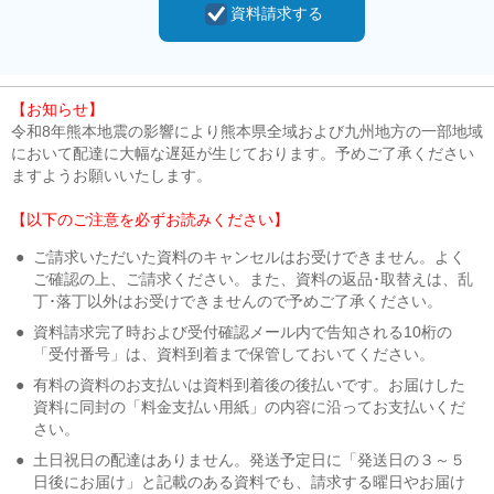
資料請求する
【お知らせ】
令和8年熊本地震の影響により熊本県全域および九州地方の一部地域
において配達に大幅な遅延が生じております。予めご了承ください
ますようお願いいたします。
【以下のご注意を必ずお読みください】
●
ご請求いただいた資料のキャンセルはお受けできません。よく
ご確認の上、ご請求ください。また、資料の返品･取替えは、乱
丁･落丁以外はお受けできませんので予めご了承ください。
●
資料請求完了時および受付確認メール内で告知される10桁の
「受付番号」は、資料到着まで保管しておいてください。
●
有料の資料のお支払いは資料到着後の後払いです。お届けした
資料に同封の「料金支払い用紙」の内容に沿ってお支払いくだ
さい。
●
土日祝日の配達はありません。発送予定日に「発送日の３～５
日後にお届け」と記載のある資料でも、請求する曜日やお届け