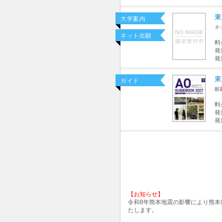
東
大学案内
ネ
ネット出願
料
発
発
東
ガイド
願
料
発
発
【お知らせ】
令和8年熊本地震の影響により熊
たします。