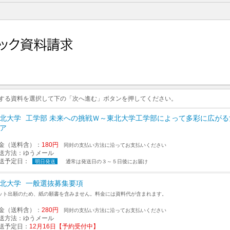
求する資料を選択して下の「次へ進む」ボタンを押してください。
北大学
工学部 未来への挑戦Ｗ～東北大学工学部によって多彩に広がる
ア
金（送料含）：
180円
同封の支払い方法に沿ってお支払いください
送方法：
ゆうメール
送予定日：
明日発送
通常は発送日の３～５日後にお届け
北大学
一般選抜募集要項
ット出願のため、紙の願書を含みません。料金には資料代が含まれます。
金（送料含）：
280円
同封の支払い方法に沿ってお支払いください
送方法：
ゆうメール
送予定日：
12月16日【予約受付中】