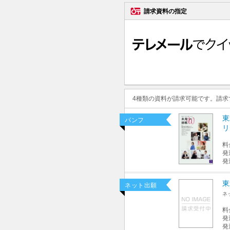
請求資料の指定
4種類の資料が請求可能です。請
東
パンフ
リ
料
発
発
東
ネット出願
ネ
料
発
発