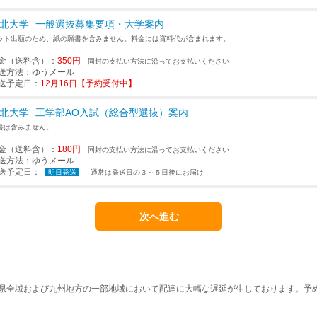
北大学
一般選抜募集要項・大学案内
ット出願のため、紙の願書を含みません。料金には資料代が含まれます。
金（送料含）：
350円
同封の支払い方法に沿ってお支払いください
送方法：
ゆうメール
送予定日：
12月16日【予約受付中】
北大学
工学部AO入試（総合型選抜）案内
書は含みません。
金（送料含）：
180円
同封の支払い方法に沿ってお支払いください
送方法：
ゆうメール
送予定日：
明日発送
通常は発送日の３～５日後にお届け
本県全域および九州地方の一部地域において配達に大幅な遅延が生じております。予