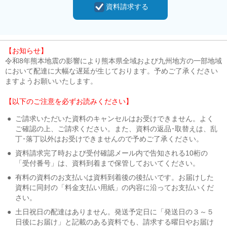
資料請求する
【お知らせ】
令和8年熊本地震の影響により熊本県全域および九州地方の一部地域
において配達に大幅な遅延が生じております。予めご了承ください
ますようお願いいたします。
【以下のご注意を必ずお読みください】
●
ご請求いただいた資料のキャンセルはお受けできません。よく
ご確認の上、ご請求ください。また、資料の返品･取替えは、乱
丁･落丁以外はお受けできませんので予めご了承ください。
●
資料請求完了時および受付確認メール内で告知される10桁の
「受付番号」は、資料到着まで保管しておいてください。
●
有料の資料のお支払いは資料到着後の後払いです。お届けした
資料に同封の「料金支払い用紙」の内容に沿ってお支払いくだ
さい。
●
土日祝日の配達はありません。発送予定日に「発送日の３～５
日後にお届け」と記載のある資料でも、請求する曜日やお届け