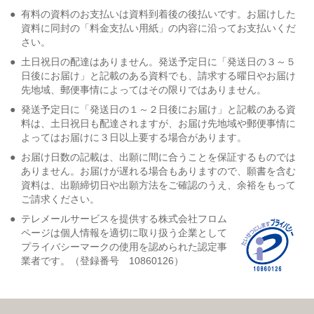
●
有料の資料のお支払いは資料到着後の後払いです。お届けした
資料に同封の「料金支払い用紙」の内容に沿ってお支払いくだ
さい。
●
土日祝日の配達はありません。発送予定日に「発送日の３～５
日後にお届け」と記載のある資料でも、請求する曜日やお届け
先地域、郵便事情によってはその限りではありません。
●
発送予定日に「発送日の１～２日後にお届け」と記載のある資
料は、土日祝日も配達されますが、お届け先地域や郵便事情に
よってはお届けに３日以上要する場合があります。
●
お届け日数の記載は、出願に間に合うことを保証するものでは
ありません。お届けが遅れる場合もありますので、願書を含む
資料は、出願締切日や出願方法をご確認のうえ、余裕をもって
ご請求ください。
●
テレメールサービスを提供する株式会社フロム
ページは個人情報を適切に取り扱う企業として
プライバシーマークの使用を認められた認定事
業者です。（登録番号 10860126）