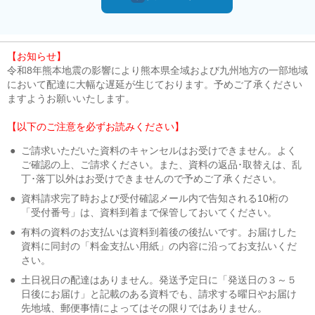
【お知らせ】
令和8年熊本地震の影響により熊本県全域および九州地方の一部地域
において配達に大幅な遅延が生じております。予めご了承ください
ますようお願いいたします。
【以下のご注意を必ずお読みください】
●
ご請求いただいた資料のキャンセルはお受けできません。よく
ご確認の上、ご請求ください。また、資料の返品･取替えは、乱
丁･落丁以外はお受けできませんので予めご了承ください。
●
資料請求完了時および受付確認メール内で告知される10桁の
「受付番号」は、資料到着まで保管しておいてください。
●
有料の資料のお支払いは資料到着後の後払いです。お届けした
資料に同封の「料金支払い用紙」の内容に沿ってお支払いくだ
さい。
●
土日祝日の配達はありません。発送予定日に「発送日の３～５
日後にお届け」と記載のある資料でも、請求する曜日やお届け
先地域、郵便事情によってはその限りではありません。