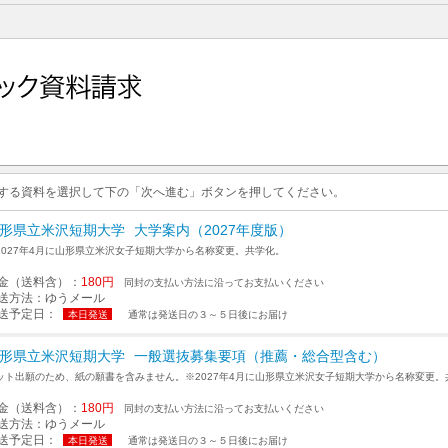
求する資料を選択して下の「次へ進む」ボタンを押してください。
形県立米沢短期大学
大学案内（2027年度版）
2027年4月に山形県立米沢女子短期大学から名称変更。共学化。
金（送料含）：
180円
同封の支払い方法に沿ってお支払いください
送方法：
ゆうメール
送予定日：
本日発送
通常は発送日の３～５日後にお届け
形県立米沢短期大学
一般選抜募集要項（推薦・総合型含む）
ット出願のため、紙の願書を含みません。※2027年4月に山形県立米沢女子短期大学から名称変更。
金（送料含）：
180円
同封の支払い方法に沿ってお支払いください
送方法：
ゆうメール
送予定日：
本日発送
通常は発送日の３～５日後にお届け