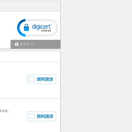
ログイン
共学化。