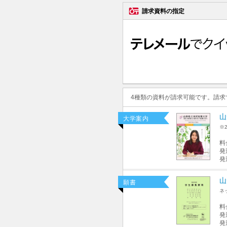
請求資料の指定
4種類の資料が請求可能です。請
山
大学案内
※
料
発
発
山
願書
ネ
料
発
発