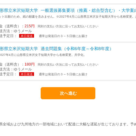
形県立米沢短期大学
一般選抜募集要項（推薦・総合型含む）・大学案
ット出願のため、紙の願書を含みません。※2027年4月に山形県立米沢女子短期大学から名称変更。
金（送料含）：
215円
同封の支払い方法に沿ってお支払いください
送方法：
ゆうメール
送予定日：
本日発送
通常は発送日の３～５日後にお届け
形県立米沢短期大学
過去問題集（令和6年度～令和8年度）
2027年4月に山形県立米沢女子短期大学から名称変更。共学化。
金（送料含）：
180円
同封の支払い方法に沿ってお支払いください
送方法：
ゆうメール
送予定日：
本日発送
通常は発送日の３～５日後にお届け
本県全域および九州地方の一部地域において配達に大幅な遅延が生じております。予