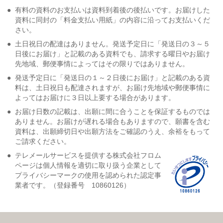
●
有料の資料のお支払いは資料到着後の後払いです。お届けした
資料に同封の「料金支払い用紙」の内容に沿ってお支払いくだ
さい。
●
土日祝日の配達はありません。発送予定日に「発送日の３～５
日後にお届け」と記載のある資料でも、請求する曜日やお届け
先地域、郵便事情によってはその限りではありません。
●
発送予定日に「発送日の１～２日後にお届け」と記載のある資
料は、土日祝日も配達されますが、お届け先地域や郵便事情に
よってはお届けに３日以上要する場合があります。
●
お届け日数の記載は、出願に間に合うことを保証するものでは
ありません。お届けが遅れる場合もありますので、願書を含む
資料は、出願締切日や出願方法をご確認のうえ、余裕をもって
ご請求ください。
●
テレメールサービスを提供する株式会社フロム
ページは個人情報を適切に取り扱う企業として
プライバシーマークの使用を認められた認定事
業者です。（登録番号 10860126）