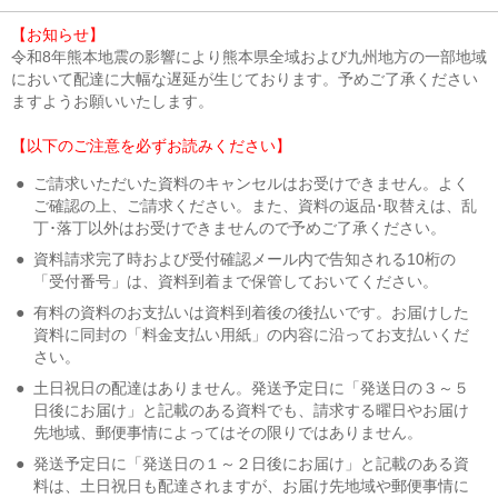
【お知らせ】
令和8年熊本地震の影響により熊本県全域および九州地方の一部地域
において配達に大幅な遅延が生じております。予めご了承ください
ますようお願いいたします。
【以下のご注意を必ずお読みください】
●
ご請求いただいた資料のキャンセルはお受けできません。よく
ご確認の上、ご請求ください。また、資料の返品･取替えは、乱
丁･落丁以外はお受けできませんので予めご了承ください。
●
資料請求完了時および受付確認メール内で告知される10桁の
「受付番号」は、資料到着まで保管しておいてください。
●
有料の資料のお支払いは資料到着後の後払いです。お届けした
資料に同封の「料金支払い用紙」の内容に沿ってお支払いくだ
さい。
●
土日祝日の配達はありません。発送予定日に「発送日の３～５
日後にお届け」と記載のある資料でも、請求する曜日やお届け
先地域、郵便事情によってはその限りではありません。
●
発送予定日に「発送日の１～２日後にお届け」と記載のある資
料は、土日祝日も配達されますが、お届け先地域や郵便事情に