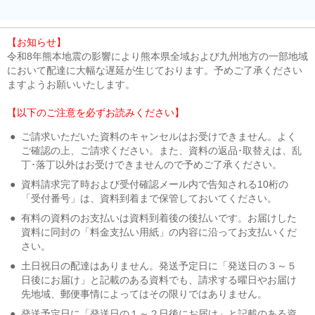
【お知らせ】
令和8年熊本地震の影響により熊本県全域および九州地方の一部地域
において配達に大幅な遅延が生じております。予めご了承ください
ますようお願いいたします。
【以下のご注意を必ずお読みください】
●
ご請求いただいた資料のキャンセルはお受けできません。よく
ご確認の上、ご請求ください。また、資料の返品･取替えは、乱
丁･落丁以外はお受けできませんので予めご了承ください。
●
資料請求完了時および受付確認メール内で告知される10桁の
「受付番号」は、資料到着まで保管しておいてください。
●
有料の資料のお支払いは資料到着後の後払いです。お届けした
資料に同封の「料金支払い用紙」の内容に沿ってお支払いくだ
さい。
●
土日祝日の配達はありません。発送予定日に「発送日の３～５
日後にお届け」と記載のある資料でも、請求する曜日やお届け
先地域、郵便事情によってはその限りではありません。
●
発送予定日に「発送日の１～２日後にお届け」と記載のある資