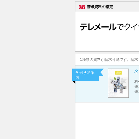
請求資料の指定
1種類の資料が請求可能です。請
名
学部学科案
内
料
発
発