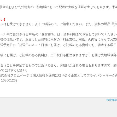
本県全域および九州地方の一部地域において配達に大幅な遅延が生じております。予
さい】
ルはお受けできません。よくご確認の上、ご請求ください。また、資料の返品･取
。
ール内で告知される10桁の「受付番号」は、資料到着まで保管しておいてください
着後の後払いです。お届けした資料に同封の「料金支払い用紙」の内容に沿ってお支
発送予定日に「発送日の３～５日後にお届け」と記載のある資料でも、請求する曜日
日後にお届け」と記載のある資料は、土日祝日も配達されますが、お届け先地域や郵
に合うことを保証するものではありません。お届けが遅れる場合もありますので、願
ってご請求ください。
株式会社フロムページは個人情報を適切に取り扱う企業としてプライバシーマーク
0860126）
特定商取