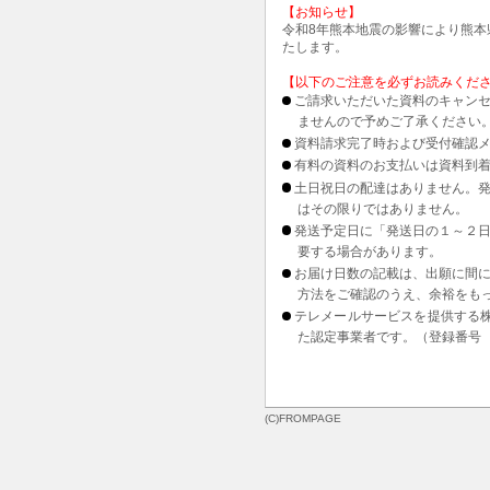
【お知らせ】
令和8年熊本地震の影響により熊
たします。
【以下のご注意を必ずお読みくだ
ご請求いただいた資料のキャンセ
ませんので予めご了承ください
資料請求完了時および受付確認メ
有料の資料のお支払いは資料到
土日祝日の配達はありません。
はその限りではありません。
発送予定日に「発送日の１～２
要する場合があります。
お届け日数の記載は、出願に間
方法をご確認のうえ、余裕をも
テレメールサービスを提供する
た認定事業者です。（登録番号 1
(C)FROMPAGE